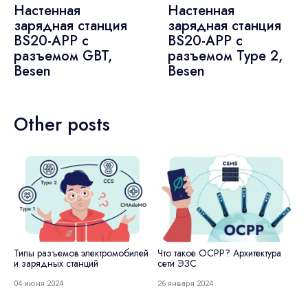
Настенная
Настенная
зарядная станция
зарядная станция
BS20-APP с
BS20-APP с
разъемом GBT,
разъемом Type 2,
Besen
Besen
Other posts
Типы разъемов электромобилей
Что такое OCPP? Архитектура
З
и зарядных станций
сети ЭЗС
С
р
к
04 июня 2024
26 января 2024
2