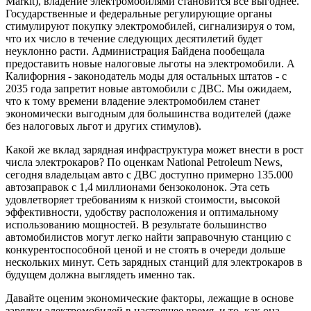
Markit), владение электромобилями становится все выгоднее.
Государственные и федеральные регулирующие органы
стимулируют покупку электромобилей, сигнализируя о том,
что их число в течение следующих десятилетий будет
неуклонно расти. Администрация Байдена пообещала
предоставить новые налоговые льготы на электромобили. А
Калифорния - законодатель моды для остальных штатов - с
2035 года запретит новые автомобили с ДВС. Мы ожидаем,
что к тому времени владение электромобилем станет
экономически выгодным для большинства водителей (даже
без налоговых льгот и других стимулов).
Какой же вклад зарядная инфраструктура может внести в рост
числа электрокаров? По оценкам National Petroleum News,
сегодня владельцам авто с ДВС доступно примерно 135.000
автозаправок с 1,4 миллионами бензоколонок. Эта сеть
удовлетворяет требованиям к низкой стоимости, высокой
эффективности, удобству расположения и оптимальному
использованию мощностей. В результате большинство
автомобилистов могут легко найти заправочную станцию с
конкурентоспособной ценой и не стоять в очереди дольше
нескольких минут. Сеть зарядных станций для электрокаров в
будущем должна выглядеть именно так.
Давайте оценим экономические факторы, лежащие в основе
зарядки электромобилей в настоящее время, и то, как она