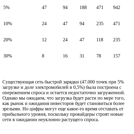
5%
47
94
188
471
942
10%
24
47
94
235
471
20%
12
24
47
118
235
30%
8
16
31
78
157
Существующая сеть быстрой зарядки (47.000 точек при 5%
загрузке и доле электромобилей в 0,5%) была построена с
опережением спроса и остается недостаточно загруженной.
Однако мы ожидаем, что загрузка будет расти по мере того,
как рынок и ожидания инвесторов будет становиться более
зрелыми. Но цифры могут еще какое-то время отставать от
прибыльного уровня, поскольку провайдеры строят новые
сети в ожидании неуклонно растущего спроса.