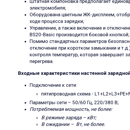
Штатная компоновка предполагает единов
электромобиля;
Оборудована цветным ЖК-дисплеем, ото
ходе процесса зарядки;
Управление, а также включение и отключен
BS20-Basic производится боковой кнопкой;
Помимо стандартных параметров безопасн
отключение при коротком замыкании и т.д.
контроля температур, которая завершает з
перегрева.
Входные характеристики настенной зарядной
Подключение к сети:
пятипроводная схема -
L1+L2+L3+PE+N
Параметры сети – 50/60 Гц, 220/380 В;
Потребляемая мощность, не более:
В режиме заряда – кВт;
В ожидании – Вт, не более.