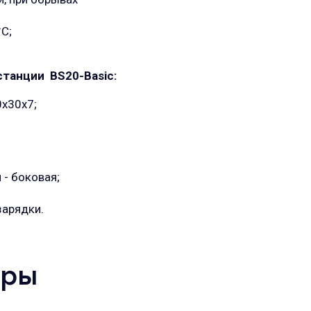
°C;
танции BS20-Basic:
0х30х7;
 - боковая;
зарядки.
ары