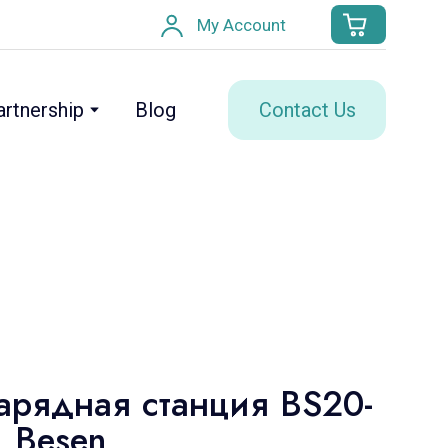
My Account
Contact Us
artnership
Blog
арядная станция BS20-
, Besen