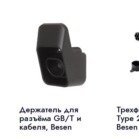
Держатель для
Трехф
разъёма GB/T и
Type 
кабеля, Besen
Besen