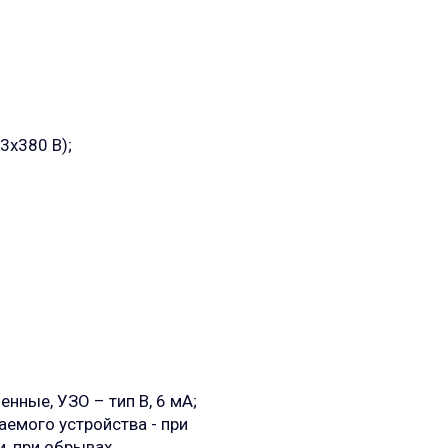
 3х380 В);
нные, УЗО – тип B, 6 мА;
емого устройства - при
, при обрывах