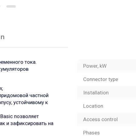
on
ременного тока.
Power, kW
кумуляторов
Connector type
я;
Installation
 придомовой частной
пусу, устойчивому к
Location
Basic позволяет
Access control
так и зафиксировать на
Phases