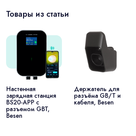
Товары из статьи
Настенная
Держатель для
зарядная станция
разъёма GB/T и
BS20-APP с
кабеля, Besen
разъемом GBT,
Besen