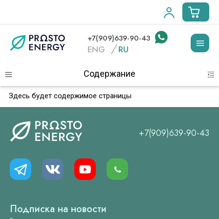
+7(909)639-90-43
ggle child pages in navigation
ENG
RU
Содержание
Toggle site navigation sidebar
To
ggle child pages in navigation
Здесь будет содержимое страницы
ggle child pages in navigation
ggle child pages in navigation
+7(909)639-90-43
Подписка на новости
ggle child pages in navigation