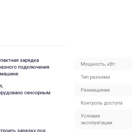
пактная зарядка
Мощность, кВт
фазного подключения.
 машине.
Тип разъема
я;
Размещение
борудовано сенсорным
Контроль доступа
Условия
эксплуатации
троить зарядку под