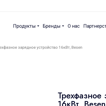
Продукты
Бренды
О нас
Партнерс
ехфазное зарядное устройство 16кВт, Besen
Трехфазное 
16кВт, Besen