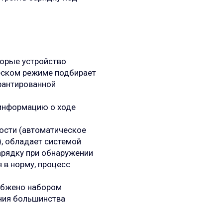
торые устройство
еском режиме подбирает
рантированной
информацию о ходе
ости (автоматическое
), обладает системой
арядку при обнаружении
я в норму, процесс
абжено набором
ния большинства