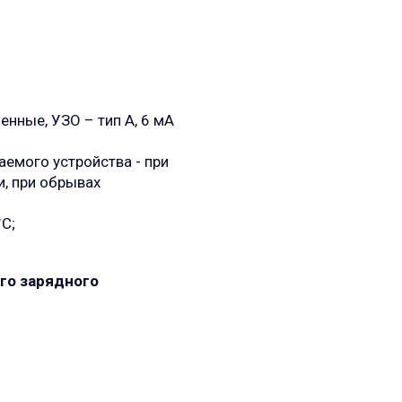
нные, УЗО – тип А, 6 мА
емого устройства - при
, при обрывах
°C;
го зарядного