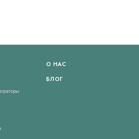
О НАС
БЛОГ
еграторы
и